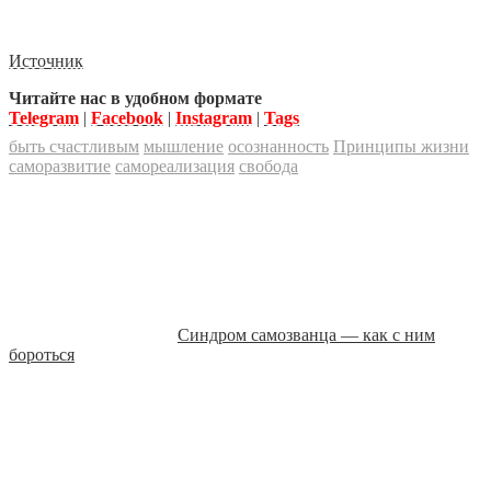
Источник
Читайте нас в удобном формате
Telegram
|
Facebook
|
Instagram
|
Tags
быть счастливым
мышление
осознанность
Принципы жизни
саморазвитие
самореализация
свобода
Синдром самозванца — как с ним
бороться