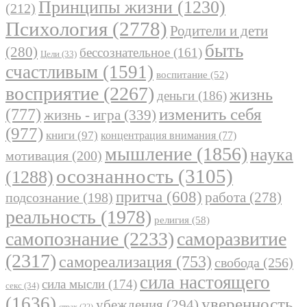
Принципы жизни
(1230)
(212)
Психология
(2778)
Родители и дети
быть
(280)
бессознательное
(161)
Цели
(33)
счастливым
(1591)
воспитание
(52)
восприятие
(2267)
жизнь
деньги
(186)
(777)
изменить себя
жизнь - игра
(339)
(977)
книги
(97)
концентрация внимания
(77)
мышление
(1856)
наука
мотивация
(200)
осознанность
(3105)
(1288)
притча
(608)
работа
(278)
подсознание
(198)
реальность
(1978)
религия
(58)
самопознание
(2233)
саморазвитие
(2317)
самореализация
(753)
свобода
(256)
сила настоящего
сила мысли
(174)
секс
(34)
(1636)
уверенность
убеждения
(294)