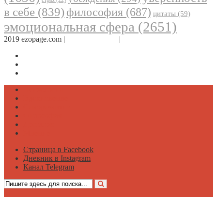
страх
(22)
в себе
(839)
философия
(687)
цитаты
(59)
эмоциональная сфера
(2651)
2019 ezopage.com |
Обратная связь
|
О проекте
Страница в Facebook
Дневник в Instagram
Канал Telegram
Психология
Вдохновение
Саморазвитие
Философия
Достаток
Мнение
Страница в Facebook
Дневник в Instagram
Канал Telegram