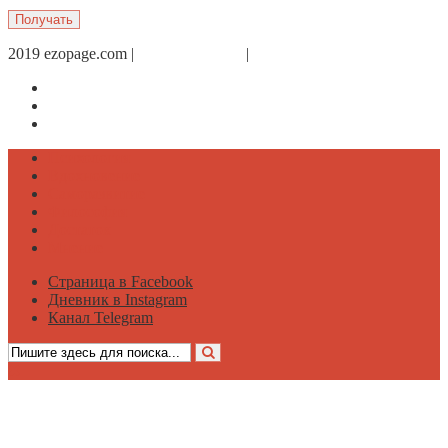
2019 ezopage.com |
Обратная связь
|
О проекте
Страница в Facebook
Дневник в Instagram
Канал Telegram
Психология
Вдохновение
Саморазвитие
Философия
Достаток
Мнение
Страница в Facebook
Дневник в Instagram
Канал Telegram