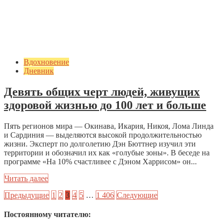
Вдохновение
Дневник
Девять общих черт людей, живущих
здоровой жизнью до 100 лет и больше
Пять регионов мира — Окинава, Икария, Никоя, Лома Линда
и Сардиния — выделяются высокой продолжительностью
жизни. Эксперт по долголетию Дэн Бюттнер изучил эти
территории и обозначил их как «голубые зоны». В беседе на
программе «На 10% счастливее с Дэном Харрисом» он...
Читать далее
Предыдущие
1
2
3
4
5
…
1 406
Следующие
Постоянному читателю: