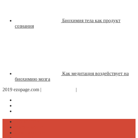
Биохимия тела как продукт
сознания
Как медитация воздействует на
биохимию мозга
2019 ezopage.com |
Обратная связь
|
О проекте
Страница в Facebook
Дневник в Instagram
Канал Telegram
Психология
Вдохновение
Саморазвитие