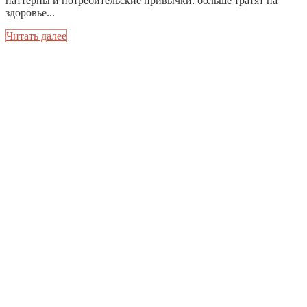
паттерны и потребительские привычки: больше тратят на
здоровье...
Читать далее