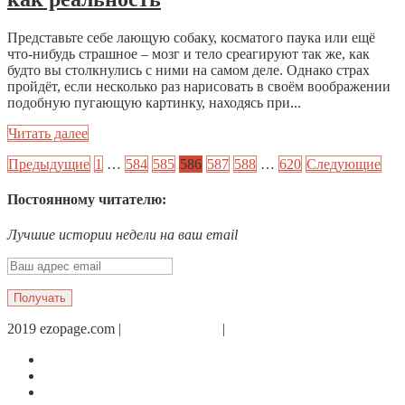
Представьте себе лающую собаку, косматого паука или ещё
что-нибудь страшное – мозг и тело среагируют так же, как
будто вы столкнулись с ними на самом деле. Однако страх
пройдёт, если несколько раз нарисовать в своём воображении
подобную пугающую картинку, находясь при...
Читать далее
Предыдущие
1
…
584
585
586
587
588
…
620
Следующие
Постоянному читателю:
Лучшие истории недели на ваш email
2019 ezopage.com |
Обратная связь
|
О проекте
Страница в Facebook
Дневник в Instagram
Канал Telegram