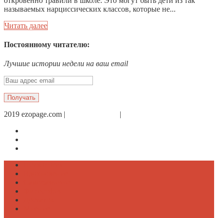
откровенно травили в школе. Это могут быть дети из так
называемых нарциссических классов, которые не...
Читать далее
Постоянному читателю:
Лучшие истории недели на ваш email
2019 ezopage.com |
Обратная связь
|
О проекте
Страница в Facebook
Дневник в Instagram
Канал Telegram
Психология
Вдохновение
Саморазвитие
Философия
Достаток
Мнение