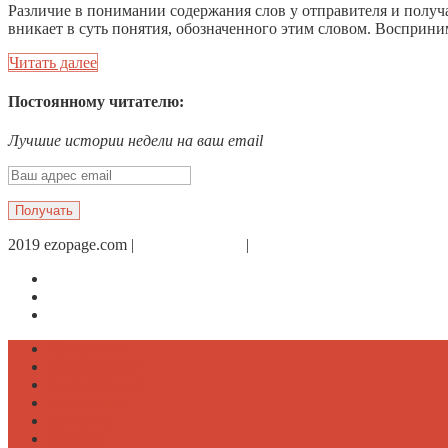
Различие в понимании содержания слов у отправителя и получа
вникает в суть понятия, обозначенного этим словом. Восприним
Читать далее
Постоянному читателю:
Лучшие истории недели на ваш email
2019 ezopage.com |
Обратная связь
|
О проекте
Страница в Facebook
Дневник в Instagram
Канал Telegram
Психология
Вдохновение
Саморазвитие
Философия
Достаток
Мнение