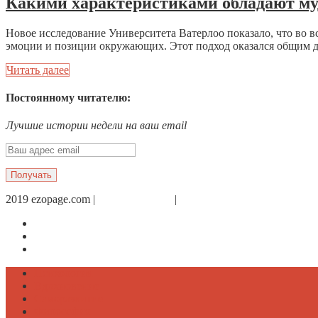
Какими характеристиками обладают м
Новое исследование Университета Ватерлоо показало, что во 
эмоции и позиции окружающих. Этот подход оказался общим для
Читать далее
Постоянному читателю:
Лучшие истории недели на ваш email
2019 ezopage.com |
Обратная связь
|
О проекте
Страница в Facebook
Дневник в Instagram
Канал Telegram
Психология
Вдохновение
Саморазвитие
Философия