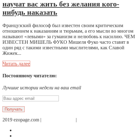
научат вас жить без желания кого-
нибудь наказать
Французский философ был известен своим критическим
отношением к наказаниям и тюрьмам, а его мысли во многом
называют «левыми» за гуманизм и нелюбовь к насилию. ЧЕМ
ИЗВЕСТЕН МИШЕЛЬ ФУКО Мишеля Фуко часто ставят в
один ряд с такими известными мыслителями, как Славой
Жижек...
Читать далее
Постоянному читателю:
Лучшие истории недели на ваш email
2019 ezopage.com |
Обратная связь
|
О проекте
Страница в Facebook
Дневник в Instagram